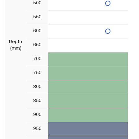
500
500
550
550
600
600
Depth
Depth
650
650
(mm)
(mm)
700
700
750
750
800
800
850
850
900
900
950
950