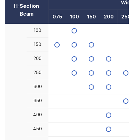
있
Width(
H-Section
H-Section
어
요
Beam
Beam
075
100
150
200
250
브
로
100
100
슈
어
보
150
150
기
200
200
250
250
300
300
350
350
400
400
450
450