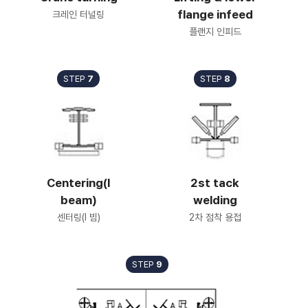
flange infeed
크레인 터널링
플랜지 인피드
STEP
7
STEP
8
Centering(I
2st tack
beam)
welding
센터링(I 빔)
2차 점착 용접
STEP
9