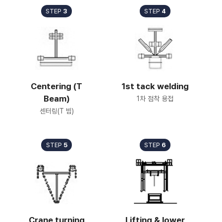
STEP
3
STEP
4
Centering (T
1st tack welding
Beam)
1차 점착 용접
센터링(T 빔)
STEP
5
STEP
6
Crane turning
Lifting & lower