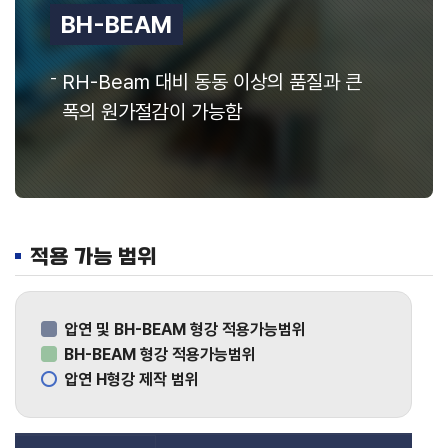
증
재
소
품
품
품
공
장
에
정
재
재
BH-BEAM
스
보
텍
홍
보
-
RH-Beam 대비 동동 이상의 품질과 큰
물
폭의 원가절감이 가능함
브
로
슈
어
를
통
하
여
동
적용 가능 범위
양
에
스
텍
압연 및 BH-BEAM 형강 적용가능범위
에
대
BH-BEAM 형강 적용가능범위
해
압연 H형강 제작 범위
알
아
볼
수