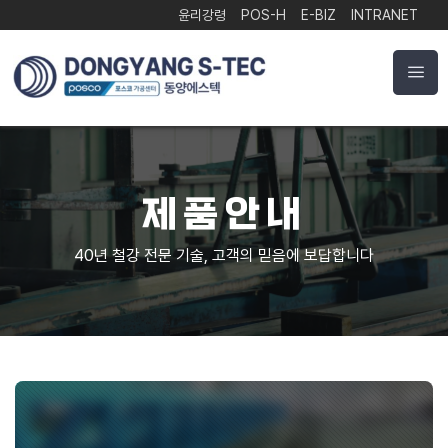
윤리강령
POS-H
E-BIZ
INTRANET
제품안내
40년 철강 전문 기술, 고객의 믿음에 보답합니다
제
규
비
열
후
형
철
BH-
POS-
앙
품
격
규
연
판
강
판
BEAM
H
카
동
인
소
격
제
제
제
가
띠
양